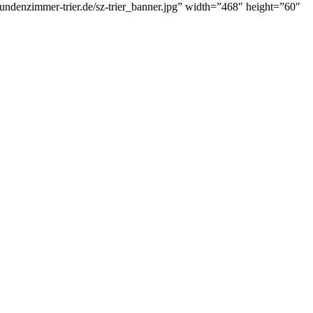
tundenzimmer-trier.de/sz-trier_banner.jpg” width=”468″ height=”60″